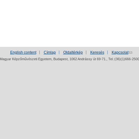
English content
Címlap
Oldaltérkép
Keresés
Kapcsolat
Magyar Képzőművészeti Egyetem, Budapest, 1062 Andrássy út 69-71., Tel.:(36)(1)666-250