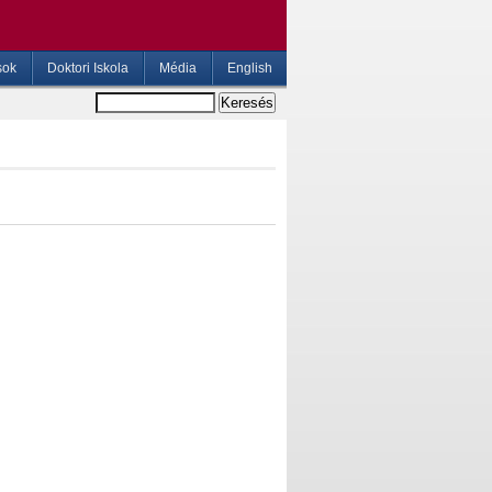
sok
Doktori Iskola
Média
English