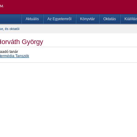
Aktuális
Az Egyetemről
Könyvtár
Oktatás
Kiállítá
e, és oktatói
orváth György
raadó tanár
ntermédia Tanszék