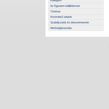
Kollégium
Az Egyetem kiállitótermei
Történet
Közérdekű adatok
Szabályzatok és dokumentumok
Minőségbiztosítás