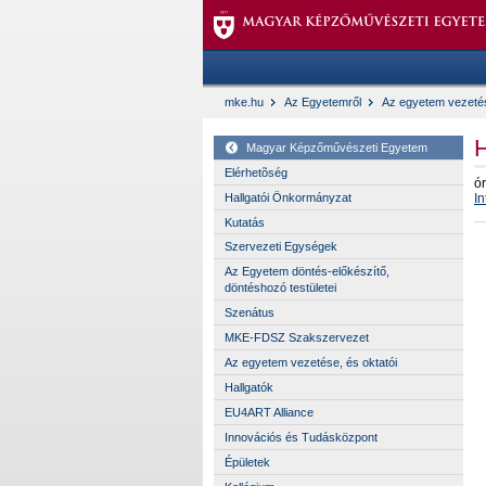
mke.hu
Az Egyetemről
Az egyetem vezetés
H
Magyar Képzőművészeti Egyetem
Elérhetõség
ó
Hallgatói Önkormányzat
I
Kutatás
Szervezeti Egységek
Az Egyetem döntés-előkészítő,
döntéshozó testületei
Szenátus
MKE-FDSZ Szakszervezet
Az egyetem vezetése, és oktatói
Hallgatók
EU4ART Alliance
Innovációs és Tudásközpont
Épületek