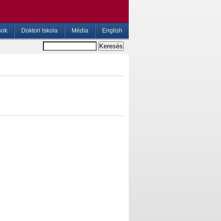
sok
Doktori Iskola
Média
English