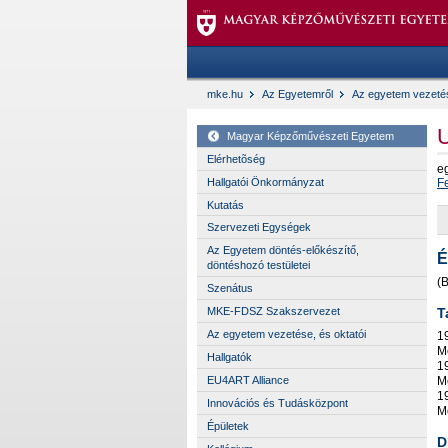
mke.hu
Az Egyetemről
Az egyetem vezetés
Magyar Képzőművészeti Egyetem
Elérhetõség
e
Hallgatói Önkormányzat
F
Kutatás
Szervezeti Egységek
Az Egyetem döntés-előkészítő,
É
döntéshozó testületei
(B
Szenátus
T
MKE-FDSZ Szakszervezet
Az egyetem vezetése, és oktatói
1
M
Hallgatók
1
M
EU4ART Alliance
1
Innovációs és Tudásközpont
M
Épületek
D