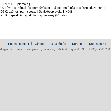
001 MAOE Diploma-díj
990 Fővárosi Képző- és Iparművészeti Diákbiennálé díja (festészet/tűzzománc)
996 Képző- és Iparmuvészeti Szakközépiskola, Nívódíj
995 Budapesti Középiskolai Rajzverseny (IV. hely)
English content
Címlap
Oldaltérkép
Keresés
Kapcsolat
Magyar Képzőművészeti Egyetem, Budapest, 1062 Andrássy út 69-71., Tel.:(36)(1)666-250