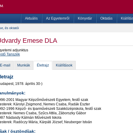
Aktuális
Az Egyetemről
Könyvtár
Oktatás
Kiállítá
e, és oktatói
Udvardy Emese DLA
gyetemi adjunktus
estő Tanszék
E-mail
Munkák
Életrajz
Kiállítások
letrajz
udapest, 1978. április 30-)
anulmányok:
996-2001 Magyar Képzőművészeti Egyetem, festő szak
esterek: Károlyi Zsigmond, Nemes Csaba, Radák Eszter
992-1996 Képző- és Iparművészeti Szakközépiskola, festő szak
esterek: Nemes Csaba, Szűcs Attila, Záborszky Gábor
987 Nádasdy Kálmán Művészeti Iskola
esterek: Radóczy Mária, Kárpáti József, Neuberger István
íjak / ösztöndíjak: