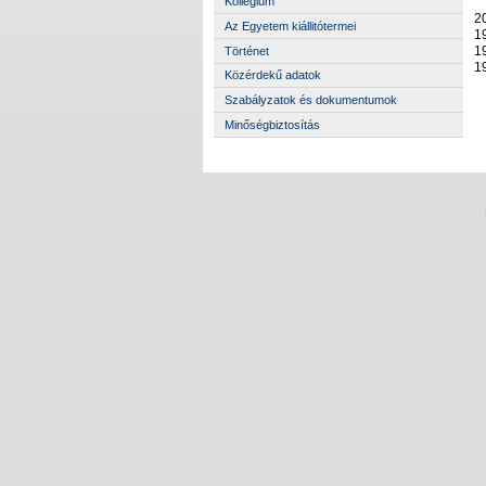
Kollégium
2
Az Egyetem kiállitótermei
1
1
Történet
1
Közérdekű adatok
Szabályzatok és dokumentumok
Minőségbiztosítás