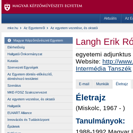
Aktuális
Az E
mke.hu
Az Egyetemről
Az egyetem vezetése, és oktatói
Langh Erik Ró
Magyar Képzőművészeti Egyetem
Elérhetõség
egyetemi adjunktus
Hallgatói Önkormányzat
Website:
http://www
Kutatás
Intermédia Tanszék
Szervezeti Egységek
Az Egyetem döntés-előkészítő,
döntéshozó testületei
E-mail
Munkák
Életrajz
Szenátus
MKE-FDSZ Szakszervezet
Életrajz
Az egyetem vezetése, és oktatói
Hallgatók
(Miskolc, 1967 - )
EU4ART Alliance
Tanulmányok:
Innovációs és Tudásközpont
Épületek
1988-1992 Magyar I