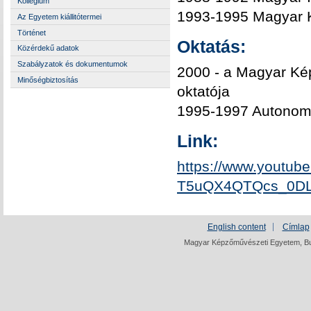
Kollégium
1993-1995 Magyar 
Az Egyetem kiállitótermei
Történet
Oktatás:
Közérdekű adatok
Szabályzatok és dokumentumok
2000 - a Magyar Ké
Minőségbiztosítás
oktatója
1995-1997 Autonom-
Link:
https://www.youtub
T5uQX4QTQcs_0DL
English content
Címlap
Magyar Képzőművészeti Egyetem, Bud