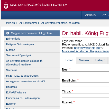
Aktuális
Az E
mke.hu
Az Egyetemről
Az egyetem vezetése, és oktatói
Dr. habil. Kőnig Fr
Magyar Képzőművészeti Egyetem
Elérhetõség
egyetemi tanár
Hallgatói Önkormányzat
Rector emeritus, az MKE Doktori T
Website:
http://www.konig.hu/
Kutatás
Művészeti Anatómia, Rajzi és Geom
Szervezeti Egységek
E-mail
Munkák
Életrajz
Az Egyetem döntés-előkészítő,
döntéshozó testületei
Név:
*
Szenátus
MKE-FDSZ Szakszervezet
Email cím:
*
Az egyetem vezetése, és oktatói
Hallgatók
Tárgy:
*
EU4ART Alliance
Innovációs és Tudásközpont
Üzenet:
*
Épületek