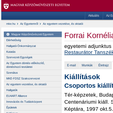
Aktuális
Az E
mke.hu
Az Egyetemről
Az egyetem vezetése, és oktatói
Forrai Kornéli
Magyar Képzőművészeti Egyetem
Elérhetõség
egyetemi adjunktus
Hallgatói Önkormányzat
Restaurátor Tanszé
Kutatás
Szervezeti Egységek
Az Egyetem döntés-előkészítő,
E-mail
Munkák
Életrajz
döntéshozó testületei
Szenátus
Kiállítások
MKE-FDSZ Szakszervezet
Csoportos kiállí
Az egyetem vezetése, és oktatói
Hallgatók
Tér-képzetek, Budape
EU4ART Alliance
Centenáriumi kiáll.
Innovációs és Tudásközpont
Képtára, 1997 okt.5.
Épületek