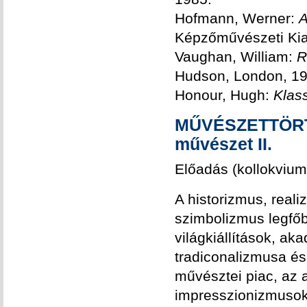
Hofmann, Werner:
A
Képzőművészeti Kia
Vaughan, William:
R
Hudson, London, 19
Honour, Hugh:
Klas
MŰVÉSZETTÖRTÉ
művészet II.
Előadás (kollokvium
A historizmus, real
szimbolizmus legfőb
világkiállítások, a
tradiconalizmusa és
művésztei piac, az 
impresszionizmusok