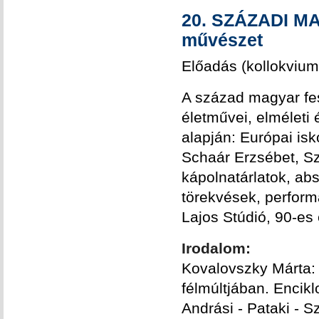
20. SZÁZADI MA
művészet
Előadás (kollokvium
A század magyar fes
életművei, elméleti 
alapján: Európai isk
Schaár Erzsébet, Sz
kápolnatárlatok, abs
törekvések, performa
Lajos Stúdió, 90-es 
Irodalom:
Kovalovszky Márta:
félmúltjában. Encik
Andrási - Pataki - 