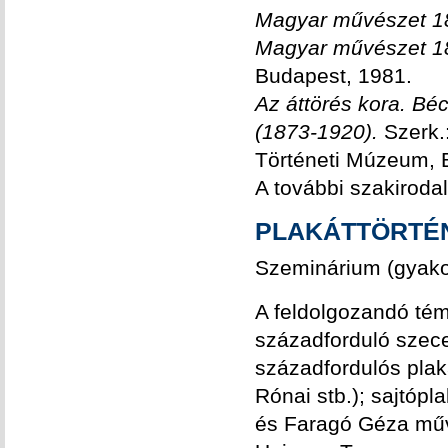
Magyar művészet 1
Magyar művészet 1
Budapest, 1981.
Az áttörés kora. Bé
(1873-1920).
Szerk.:
Történeti Múzeum, 
A további szakiroda
PLAKÁTTÖRTÉN
Szeminárium (gyakor
A feldolgozandó tém
századforduló szece
századfordulós plak
Rónai stb.); sajtóp
és Faragó Géza műv