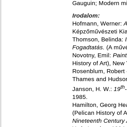
Gauguin; Modern mi
Irodalom:
Hofmann, Werner:
A
Képzőművészeti Kia
Thomson, Belinda:
Fogadtatás.
(A művé
Novotny, Emil:
Paint
History of Art), New
Rosenblum, Robert 
Thames and Hudson
th
Janson, H. W.:
19
1985.
Hamilton, Georg He
(Pelican History of 
Nineteenth Century Ar