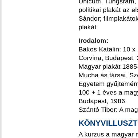
Unicum, Tungsram, P
politikai plakát az 
Sándor; filmplakáto
plakát
Irodalom:
Bakos Katalin: 10 x
Corvina, Budapest, 
Magyar plakát 1885-
Mucha ás társai. S
Egyetem gyűjtemény
100 + 1 éves a magy
Budapest, 1986.
Szántó Tibor: A mag
KÖNYVILLUSZT
A kurzus a magyar m