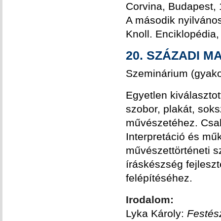
Corvina, Budapest,
A második nyilváno
Knoll. Enciklopédia
20. SZÁZADI 
Szeminárium (gyakor
Egyetlen kiválaszto
szobor, plakát, soks
művészetéhez. Csalá
Interpretáció és műk
művészettörténeti s
íráskészség fejlesz
felépítéséhez.
Irodalom:
Lyka Károly:
Festész