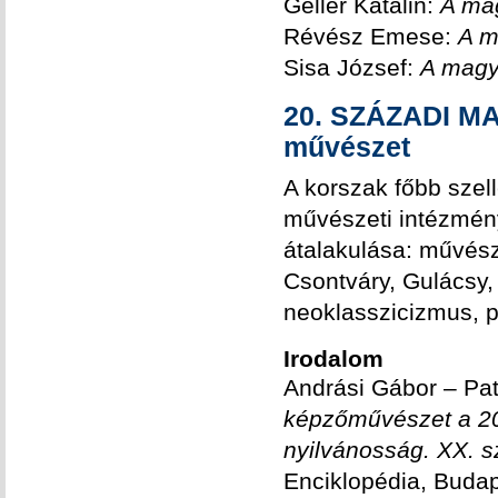
Gellér Katalin:
A ma
Révész Emese:
A m
Sisa József:
A magy
20. SZÁZADI MA
művészet
A korszak főbb szell
művészeti intézmén
átalakulása: művész
Csontváry, Gulácsy
neoklasszicizmus, 
Irodalom
Andrási Gábor – Pa
képzőművészet a 2
nyilvánosság.
XX. s
Enciklopédia, Budap