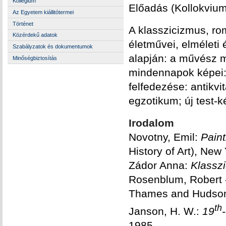
Kollégium
Előadás (Kollokvium
Az Egyetem kiállitótermei
Történet
A klasszicizmus, rom
Közérdekű adatok
életművei, elméleti 
Szabályzatok és dokumentumok
alapján: a művész m
Minőségbiztosítás
mindennapok képei: 
felfedezése: antikvi
egzotikum; új test-k
Irodalom
Novotny, Emil:
Paint
History of Art), New
Zádor Anna:
Klassz
Rosenblum, Robert 
Thames and Hudson
th
Janson, H. W.:
19
1985.