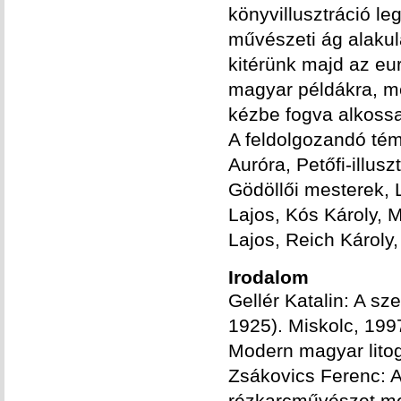
könyvillusztráció l
művészeti ág alaku
kitérünk majd az eur
magyar példákra, me
kézbe fogva alkossa
A feldolgozandó tém
Auróra, Petőfi-illus
Gödöllői mesterek,
Lajos, Kós Károly, 
Lajos, Reich Károly
Irodalom
Gellér Katalin: A s
1925). Miskolc, 199
Modern magyar litog
Zsákovics Ferenc: 
rézkarcművészet me