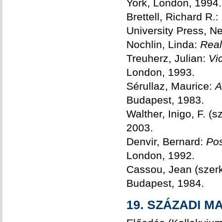
York, London, 1994.
Brettell, Richard R.:
University Press, N
Nochlin, Linda:
Rea
Treuherz, Julian:
Vi
London, 1993.
Sérullaz, Maurice:
A
Budapest, 1983.
Walther, Inigo, F. (s
2003.
Denvir, Bernard:
Pos
London, 1992.
Cassou, Jean (szerk
Budapest, 1984.
19. SZÁZADI 