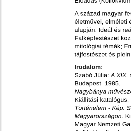
Előadás (Kollokvium
A század magyar fes
életművei, elméleti 
alapján: Ideál és reá
Falképfestészet köz
mitológiai témák; E
tájfestészet és plei
Irodalom:
Szabó Júlia:
A XIX.
Budapest, 1985.
Nagybánya művész
Kiállítási katalógu
Történelem - Kép. 
Magyarországon.
Ki
Magyar Nemzeti Gal