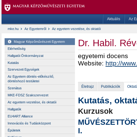
Aktuális
Az E
mke.hu
Az Egyetemről
Az egyetem vezetése, és oktatói
Dr. Habil. R
Magyar Képzőművészeti Egyetem
Elérhetõség
egyetemi docens
Hallgatói Önkormányzat
Website:
http://www
Kutatás
Szervezeti Egységek
Az Egyetem döntés-előkészítő,
döntéshozó testületei
Életrajz
Publikációk
Oktat
Szenátus
MKE-FDSZ Szakszervezet
Kutatás, oktat
Az egyetem vezetése, és oktatói
Kurzusok
Hallgatók
EU4ART Alliance
MŰVÉSZETTÖRTÉN
Innovációs és Tudásközpont
I.
Épületek