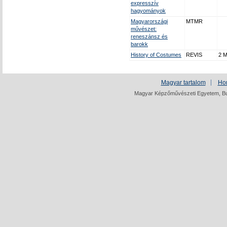
expresszív
hagyományok
Magyarországi
MTMR
művészet:
reneszánsz és
barokk
History of Costumes
REVIS
2 M
Magyar tartalom
Ho
Magyar Képzőművészeti Egyetem, Bud