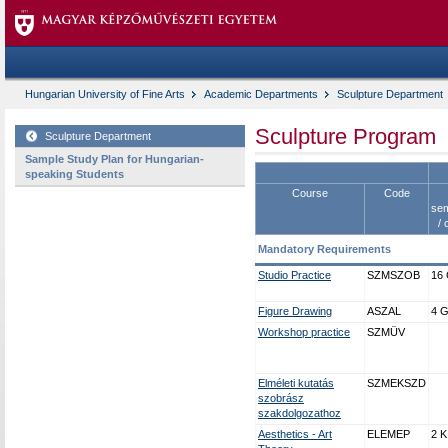
Hungarian University of Fine Arts
Academic Departments
Sculpture Department
Sculpture Program
Sculpture Department
Sample Study Plan for Hungarian-
speaking Students
Course
Code
se
/ 
Mandatory Requirements
Studio Practice
SZMSZOB
16
Figure Drawing
ASZAL
4 
Workshop practice
SZMÜV
Elméleti kutatás
SZMEKSZD
szobrász
szakdolgozathoz
Aesthetics - Art
ELEMEP
2 K