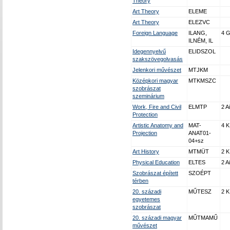
Theory
Art Theory
ELEME
Art Theory
ELEZVC
Foreign Language
ILANG,
4 
ILNÉM, IL
Idegennyelvű
ELIDSZOL
szakszövegolvasás
Jelenkori művészet
MTJKM
Középkori magyar
MTKMSZC
szobrászat
szeminárium
Work, Fire and Civil
ELMTP
2 Ai
Protection
Artistic Anatomy and
MAT-
4 K
Projection
ANAT01-
04+sz
Art History
MTMÜT
2 K
Physical Education
ELTES
2 Ai
Szobrászat épített
SZOÉPT
térben
20. századi
MŰTESZ
2 K
egyetemes
szobrászat
20. századi magyar
MŰTMAMŰ
művészet