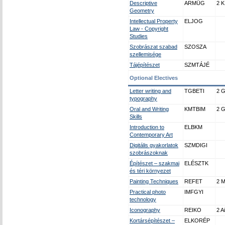
Descriptive
ARMŰG
2 K
Geometry
Intellectual Property
ELJOG
Law - Copyright
Studies
Szobrászat szabad
SZOSZA
szellemisége
Tájépítészet
SZMTÁJÉ
Optional Electives
Letter writing and
TGBETI
2 
typography
Oral and Writing
KMTBIM
2 
Skills
Introduction to
ELBKM
Contemporary Art
Digitális gyakorlatok
SZMDIGI
szobrászoknak
Építészet – szakmai
ELÉSZTK
és téri környezet
Painting Techniques
REFET
2 M
Practical photo
IMFGYI
technology
Iconography
REIKO
2 Ai
Kortársépítészet –
ELKORÉP