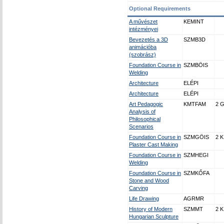
Optional Requirements
A művészet
KEMINT
intézményei
Bevezetés a 3D
SZMB3D
animációba
(szobrász)
Foundation Course in
SZMBÖIS
Welding
Architecture
ELÉPI
Architecture
ELÉPI
Art Pedagogic
KMTFAM
2 
Analysis of
Philosophical
Scenarios
Foundation Course in
SZMGÖIS
2 K
Plaster Cast Making
Foundation Course in
SZMHEGI
Welding
Foundation Course in
SZMKŐFA
Stone and Wood
Carving
Life Drawing
AGRMR
History of Modern
SZMMT
2 K
Hungarian Sculpture