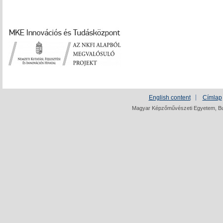
English content
Címlap
Magyar Képzőművészeti Egyetem, Bud