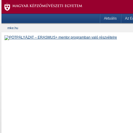
Aktuális
Az E
mke.hu